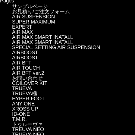
Pages
サンプルページ
お見積り/ご注文フォーム
AIR SUSPENSION
SUPER MAXIMUM
EXPERT
AIR MAX
AIR MAX SMART INATALL
AIR MAX SMART INATALL
SPECIAL SETTING AIR SUSPENSION
AIRBOOST
AIRBOOST
AIR BFT
AIR TOUCH
AIR BFT ver.2
お問い合わせ
COILOVER KIT
TRUEVA
TRUEVA極
HYPER FOOT
ANY ONE
XROSS UP
ID-ONE
T.M.R.
トゥルーヴァ
TREUVA NEO
TRUEVA NEO