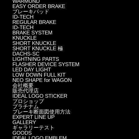
WARMUND
EASY ORDER BRAKE
ブレーキパッド
ID-TECH
REGULAR BRAKE
ID-TECH
BRAKE SYSTEM
KNUCKLE
SHORT KNUCKLE
SHORT KNUCKLE 極
DACHS-SC
LIGHTNING PARTS
FLASHER DEVICE SYSTEM
LED DAY LIGHT
LOW DOWN FULL KIT
NEO SHAPE for WAGON
会社概要
販売代理店
IDEAL LOGO STICKER
プロショップ
プラチナム
ブレーキ断面図使用方法
EXPERT LINE UP
GALLERY
ギャラリーテスト
GOODS
IDEAL LOGO EMBLEM