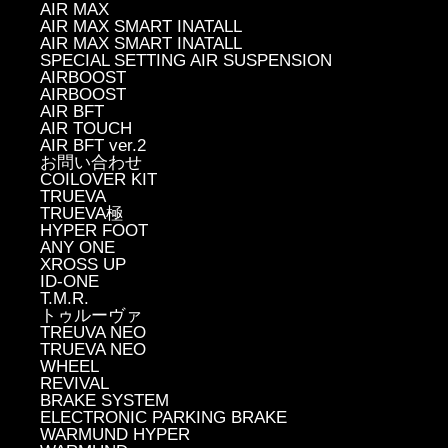
AIR MAX
AIR MAX SMART INATALL
AIR MAX SMART INATALL
SPECIAL SETTING AIR SUSPENSION
AIRBOOST
AIRBOOST
AIR BFT
AIR TOUCH
AIR BFT ver.2
お問い合わせ
COILOVER KIT
TRUEVA
TRUEVA極
HYPER FOOT
ANY ONE
XROSS UP
ID-ONE
T.M.R.
トゥルーヴァ
TREUVA NEO
TRUEVA NEO
WHEEL
REVIVAL
BRAKE SYSTEM
ELECTRONIC PARKING BRAKE
WARMUND HYPER