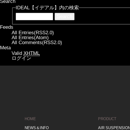
Search
IDEAL【イデアル】内の検索
Feeds
All Entries(RSS2.0)
All Entries(Atom)
All Comments(RSS2.0)
Meta
Valid
XHTML
ログイン
HOME
PRODUCT
NEWS＆INFO
AIR SUSPENSIO