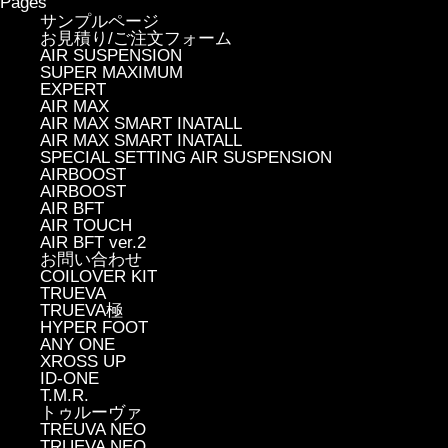
Pages
サンプルページ
お見積り/ご注文フォーム
AIR SUSPENSION
SUPER MAXIMUM
EXPERT
AIR MAX
AIR MAX SMART INATALL
AIR MAX SMART INATALL
SPECIAL SETTING AIR SUSPENSION
AIRBOOST
AIRBOOST
AIR BFT
AIR TOUCH
AIR BFT ver.2
お問い合わせ
COILOVER KIT
TRUEVA
TRUEVA極
HYPER FOOT
ANY ONE
XROSS UP
ID-ONE
T.M.R.
トゥルーヴァ
TREUVA NEO
TRUEVA NEO