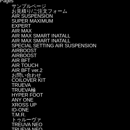
Pages
サンプルページ
お見積り/ご注文フォーム
AIR SUSPENSION
SUPER MAXIMUM
EXPERT
AIR MAX
AIR MAX SMART INATALL
AIR MAX SMART INATALL
SPECIAL SETTING AIR SUSPENSION
AIRBOOST
AIRBOOST
AIR BFT
AIR TOUCH
AIR BFT ver.2
お問い合わせ
COILOVER KIT
TRUEVA
TRUEVA極
HYPER FOOT
ANY ONE
XROSS UP
ID-ONE
T.M.R.
トゥルーヴァ
TREUVA NEO
TRUEVA NEO