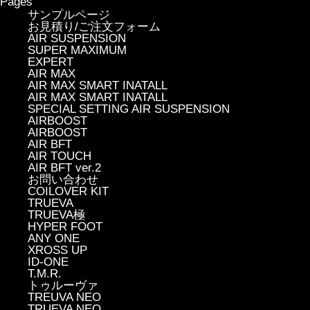
Pages
サンプルページ
お見積り/ご注文フォーム
AIR SUSPENSION
SUPER MAXIMUM
EXPERT
AIR MAX
AIR MAX SMART INATALL
AIR MAX SMART INATALL
SPECIAL SETTING AIR SUSPENSION
AIRBOOST
AIRBOOST
AIR BFT
AIR TOUCH
AIR BFT ver.2
お問い合わせ
COILOVER KIT
TRUEVA
TRUEVA極
HYPER FOOT
ANY ONE
XROSS UP
ID-ONE
T.M.R.
トゥルーヴァ
TREUVA NEO
TRUEVA NEO