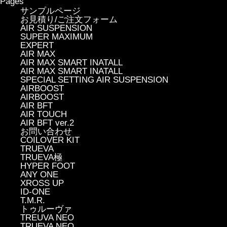
Pages
サンプルページ
お見積り/ご注文フォーム
AIR SUSPENSION
SUPER MAXIMUM
EXPERT
AIR MAX
AIR MAX SMART INATALL
AIR MAX SMART INATALL
SPECIAL SETTING AIR SUSPENSION
AIRBOOST
AIRBOOST
AIR BFT
AIR TOUCH
AIR BFT ver.2
お問い合わせ
COILOVER KIT
TRUEVA
TRUEVA極
HYPER FOOT
ANY ONE
XROSS UP
ID-ONE
T.M.R.
トゥルーヴァ
TREUVA NEO
TRUEVA NEO