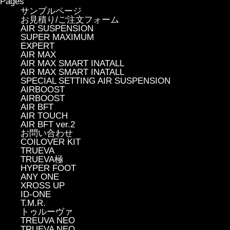
Pages
サンプルページ
お見積り/ご注文フォーム
AIR SUSPENSION
SUPER MAXIMUM
EXPERT
AIR MAX
AIR MAX SMART INATALL
AIR MAX SMART INATALL
SPECIAL SETTING AIR SUSPENSION
AIRBOOST
AIRBOOST
AIR BFT
AIR TOUCH
AIR BFT ver.2
お問い合わせ
COILOVER KIT
TRUEVA
TRUEVA極
HYPER FOOT
ANY ONE
XROSS UP
ID-ONE
T.M.R.
トゥルーヴァ
TREUVA NEO
TRUEVA NEO