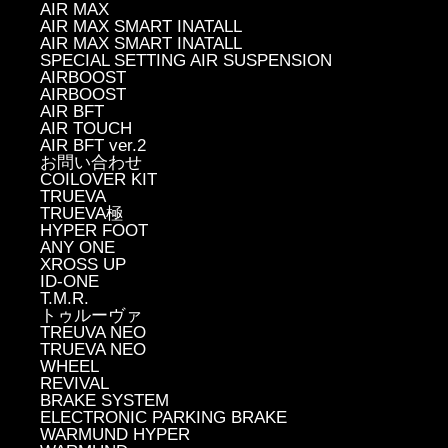
AIR MAX
AIR MAX SMART INATALL
AIR MAX SMART INATALL
SPECIAL SETTING AIR SUSPENSION
AIRBOOST
AIRBOOST
AIR BFT
AIR TOUCH
AIR BFT ver.2
お問い合わせ
COILOVER KIT
TRUEVA
TRUEVA極
HYPER FOOT
ANY ONE
XROSS UP
ID-ONE
T.M.R.
トゥルーヴァ
TREUVA NEO
TRUEVA NEO
WHEEL
REVIVAL
BRAKE SYSTEM
ELECTRONIC PARKING BRAKE
WARMUND HYPER