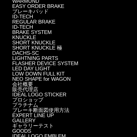
WARMUND
EASY ORDER BRAKE
ブレーキパッド
ID-TECH
REGULAR BRAKE
ID-TECH
BRAKE SYSTEM
KNUCKLE
SHORT KNUCKLE
SHORT KNUCKLE 極
DACHS-SC
LIGHTNING PARTS
FLASHER DEVICE SYSTEM
LED DAY LIGHT
LOW DOWN FULL KIT
NEO SHAPE for WAGON
会社概要
販売代理店
IDEAL LOGO STICKER
プロショップ
プラチナム
ブレーキ断面図使用方法
EXPERT LINE UP
GALLERY
ギャラリーテスト
GOODS
IDEAL LOGO EMBLEM