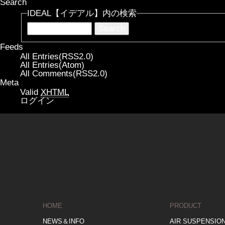
Search
IDEAL【イデアル】内の検索
Feeds
All Entries(RSS2.0)
All Entries(Atom)
All Comments(RSS2.0)
Meta
Valid
XHTML
ログイン
HOME
PRODUCT
NEWS＆INFO
AIR SUSPENSIO