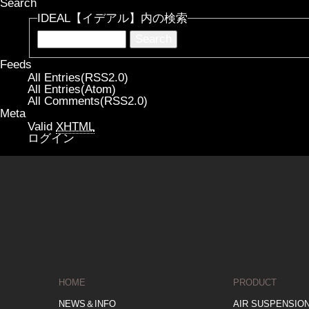
Search
IDEAL【イデアル】内の検索
Feeds
All Entries(RSS2.0)
All Entries(Atom)
All Comments(RSS2.0)
Meta
Valid
XHTML
ログイン
HOME
PRODUCT
NEWS＆INFO
AIR SUSPENSIO