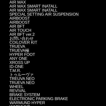
AIR MAX
AIR MAX SMART INATALL
AIR MAX SMART INATALL
SPECIAL SETTING AIR SUSPENSION
AIRBOOST
AIRBOOST
AIR BFT
AIR TOUCH
AIR BFT ver.2
お問い合わせ
COILOVER KIT
TRUEVA
TRUEVA極
HYPER FOOT
ANY ONE
XROSS UP
ID-ONE
T.M.R.
トゥルーヴァ
TREUVA NEO
TRUEVA NEO
WHEEL
REVIVAL
BRAKE SYSTEM
ELECTRONIC PARKING BRAKE
WARMUND HYPER