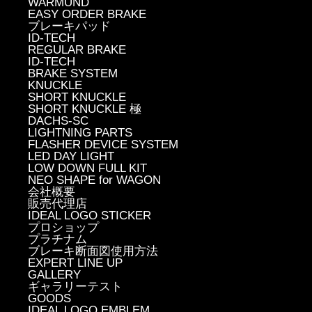
WARMUND
EASY ORDER BRAKE
ブレーキパッド
ID-TECH
REGULAR BRAKE
ID-TECH
BRAKE SYSTEM
KNUCKLE
SHORT KNUCKLE
SHORT KNUCKLE 極
DACHS-SC
LIGHTNING PARTS
FLASHER DEVICE SYSTEM
LED DAY LIGHT
LOW DOWN FULL KIT
NEO SHAPE for WAGON
会社概要
販売代理店
IDEAL LOGO STICKER
プロショップ
プラチナム
ブレーキ断面図使用方法
EXPERT LINE UP
GALLERY
ギャラリーテスト
GOODS
IDEAL LOGO EMBLEM