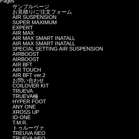
Pages
サンプルページ
お見積り/ご注文フォーム
AIR SUSPENSION
SUPER MAXIMUM
EXPERT
AIR MAX
AIR MAX SMART INATALL
AIR MAX SMART INATALL
SPECIAL SETTING AIR SUSPENSION
AIRBOOST
AIRBOOST
AIR BFT
AIR TOUCH
AIR BFT ver.2
お問い合わせ
COILOVER KIT
TRUEVA
TRUEVA極
HYPER FOOT
ANY ONE
XROSS UP
ID-ONE
T.M.R.
トゥルーヴァ
TREUVA NEO
TRUEVA NEO