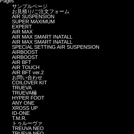
Pages
サンプルページ
お見積り/ご注文フォーム
AIR SUSPENSION
SUPER MAXIMUM
EXPERT
AIR MAX
AIR MAX SMART INATALL
AIR MAX SMART INATALL
SPECIAL SETTING AIR SUSPENSION
AIRBOOST
AIRBOOST
AIR BFT
AIR TOUCH
AIR BFT ver.2
お問い合わせ
COILOVER KIT
TRUEVA
TRUEVA極
HYPER FOOT
ANY ONE
XROSS UP
ID-ONE
T.M.R.
トゥルーヴァ
TREUVA NEO
TRUEVA NEO