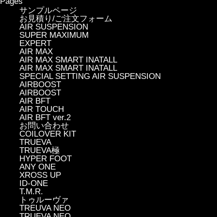
Pages
サンプルページ
お見積り/ご注文フォーム
AIR SUSPENSION
SUPER MAXIMUM
EXPERT
AIR MAX
AIR MAX SMART INATALL
AIR MAX SMART INATALL
SPECIAL SETTING AIR SUSPENSION
AIRBOOST
AIRBOOST
AIR BFT
AIR TOUCH
AIR BFT ver.2
お問い合わせ
COILOVER KIT
TRUEVA
TRUEVA極
HYPER FOOT
ANY ONE
XROSS UP
ID-ONE
T.M.R.
トゥルーヴァ
TREUVA NEO
TRUEVA NEO