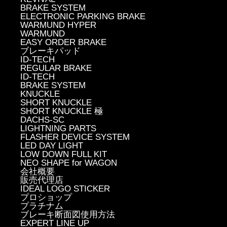
BRAKE SYSTEM
ELECTRONIC PARKING BRAKE
WARMUND HYPER
WARMUND
EASY ORDER BRAKE
ブレーキパッド
ID-TECH
REGULAR BRAKE
ID-TECH
BRAKE SYSTEM
KNUCKLE
SHORT KNUCKLE
SHORT KNUCKLE 極
DACHS-SC
LIGHTNING PARTS
FLASHER DEVICE SYSTEM
LED DAY LIGHT
LOW DOWN FULL KIT
NEO SHAPE for WAGON
会社概要
販売代理店
IDEAL LOGO STICKER
プロショップ
プラチナム
ブレーキ断面図使用方法
EXPERT LINE UP