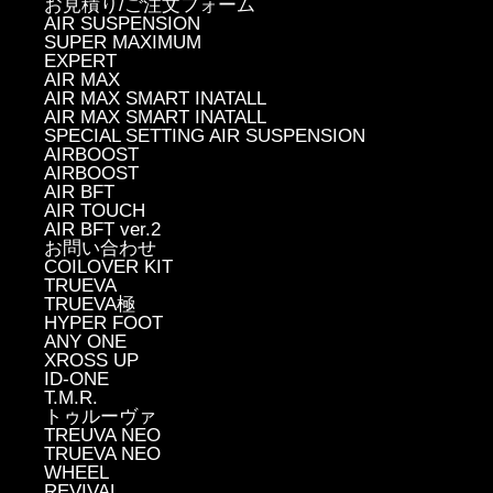
お見積り/ご注文フォーム
AIR SUSPENSION
SUPER MAXIMUM
EXPERT
AIR MAX
AIR MAX SMART INATALL
AIR MAX SMART INATALL
SPECIAL SETTING AIR SUSPENSION
AIRBOOST
AIRBOOST
AIR BFT
AIR TOUCH
AIR BFT ver.2
お問い合わせ
COILOVER KIT
TRUEVA
TRUEVA極
HYPER FOOT
ANY ONE
XROSS UP
ID-ONE
T.M.R.
トゥルーヴァ
TREUVA NEO
TRUEVA NEO
WHEEL
REVIVAL