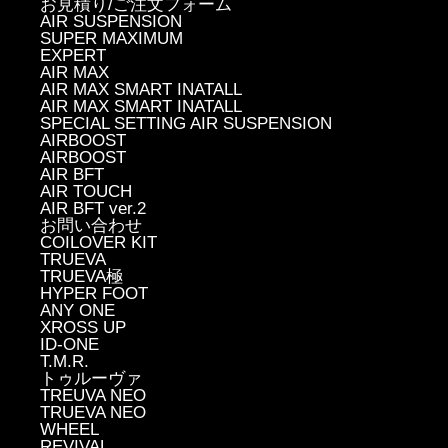
お見積り/ご注文フォーム
AIR SUSPENSION
SUPER MAXIMUM
EXPERT
AIR MAX
AIR MAX SMART INATALL
AIR MAX SMART INATALL
SPECIAL SETTING AIR SUSPENSION
AIRBOOST
AIRBOOST
AIR BFT
AIR TOUCH
AIR BFT ver.2
お問い合わせ
COILOVER KIT
TRUEVA
TRUEVA極
HYPER FOOT
ANY ONE
XROSS UP
ID-ONE
T.M.R.
トゥルーヴァ
TREUVA NEO
TRUEVA NEO
WHEEL
REVIVAL