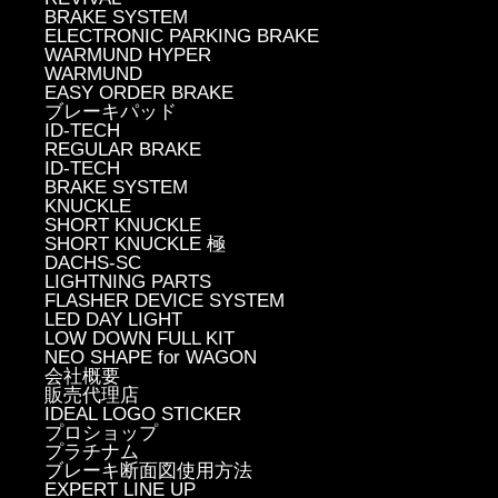
BRAKE SYSTEM
ELECTRONIC PARKING BRAKE
WARMUND HYPER
WARMUND
EASY ORDER BRAKE
ブレーキパッド
ID-TECH
REGULAR BRAKE
ID-TECH
BRAKE SYSTEM
KNUCKLE
SHORT KNUCKLE
SHORT KNUCKLE 極
DACHS-SC
LIGHTNING PARTS
FLASHER DEVICE SYSTEM
LED DAY LIGHT
LOW DOWN FULL KIT
NEO SHAPE for WAGON
会社概要
販売代理店
IDEAL LOGO STICKER
プロショップ
プラチナム
ブレーキ断面図使用方法
EXPERT LINE UP