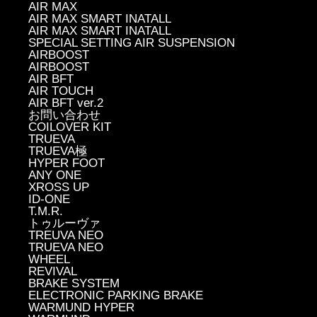
AIR MAX
AIR MAX SMART INATALL
AIR MAX SMART INATALL
SPECIAL SETTING AIR SUSPENSION
AIRBOOST
AIRBOOST
AIR BFT
AIR TOUCH
AIR BFT ver.2
お問い合わせ
COILOVER KIT
TRUEVA
TRUEVA極
HYPER FOOT
ANY ONE
XROSS UP
ID-ONE
T.M.R.
トゥルーヴァ
TREUVA NEO
TRUEVA NEO
WHEEL
REVIVAL
BRAKE SYSTEM
ELECTRONIC PARKING BRAKE
WARMUND HYPER