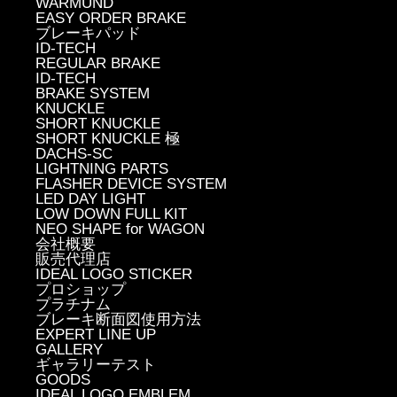
WARMUND
EASY ORDER BRAKE
ブレーキパッド
ID-TECH
REGULAR BRAKE
ID-TECH
BRAKE SYSTEM
KNUCKLE
SHORT KNUCKLE
SHORT KNUCKLE 極
DACHS-SC
LIGHTNING PARTS
FLASHER DEVICE SYSTEM
LED DAY LIGHT
LOW DOWN FULL KIT
NEO SHAPE for WAGON
会社概要
販売代理店
IDEAL LOGO STICKER
プロショップ
プラチナム
ブレーキ断面図使用方法
EXPERT LINE UP
GALLERY
ギャラリーテスト
GOODS
IDEAL LOGO EMBLEM