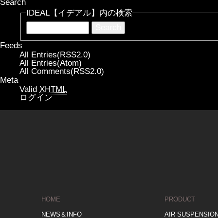
Search
IDEAL【イデアル】内の検索
Feeds
All Entries(RSS2.0)
All Entries(Atom)
All Comments(RSS2.0)
Meta
Valid
XHTML
ログイン
HOME
PRODUCT
NEWS＆INFO
AIR SUSPENSIO