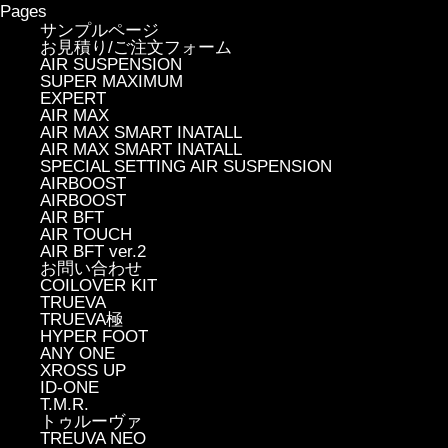
Pages
サンプルページ
お見積り/ご注文フォーム
AIR SUSPENSION
SUPER MAXIMUM
EXPERT
AIR MAX
AIR MAX SMART INATALL
AIR MAX SMART INATALL
SPECIAL SETTING AIR SUSPENSION
AIRBOOST
AIRBOOST
AIR BFT
AIR TOUCH
AIR BFT ver.2
お問い合わせ
COILOVER KIT
TRUEVA
TRUEVA極
HYPER FOOT
ANY ONE
XROSS UP
ID-ONE
T.M.R.
トゥルーヴァ
TREUVA NEO