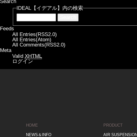
Search
IDEAL【イデアル】内の検索
Feeds
All Entries(RSS2.0)
All Entries(Atom)
All Comments(RSS2.0)
Meta
Valid
XHTML
ログイン
HOME
PRODUCT
NEWS＆INFO
AIR SUSPENSIO