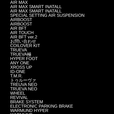
AIR MAX
AIR MAX SMART INATALL
AIR MAX SMART INATALL
SPECIAL SETTING AIR SUSPENSION
AIRBOOST
AIRBOOST
AIR BFT
AIR TOUCH
AIR BFT ver.2
お問い合わせ
COILOVER KIT
TRUEVA
TRUEVA極
HYPER FOOT
ANY ONE
XROSS UP
ID-ONE
T.M.R.
トゥルーヴァ
TREUVA NEO
TRUEVA NEO
WHEEL
REVIVAL
BRAKE SYSTEM
ELECTRONIC PARKING BRAKE
WARMUND HYPER