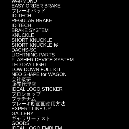
WARMUND
EASY ORDER BRAKE
ブレーキパッド
ID-TECH
REGULAR BRAKE
ID-TECH
BRAKE SYSTEM
KNUCKLE
SHORT KNUCKLE
SHORT KNUCKLE 極
DACHS-SC
LIGHTNING PARTS
FLASHER DEVICE SYSTEM
LED DAY LIGHT
LOW DOWN FULL KIT
NEO SHAPE for WAGON
会社概要
販売代理店
IDEAL LOGO STICKER
プロショップ
プラチナム
ブレーキ断面図使用方法
EXPERT LINE UP
GALLERY
ギャラリーテスト
GOODS
IDEAL LOGO EMBLEM