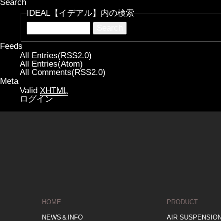
Search
IDEAL【イデアル】内の検索
Feeds
All Entries(RSS2.0)
All Entries(Atom)
All Comments(RSS2.0)
Meta
Valid
XHTML
ログイン
HOME
PRODUCT
NEWS＆INFO
AIR SUSPENSIO