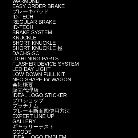
WARMUND
EASY ORDER BRAKE
ブレーキパッド
ID-TECH
REGULAR BRAKE
ID-TECH
BRAKE SYSTEM
KNUCKLE
SHORT KNUCKLE
SHORT KNUCKLE 極
DACHS-SC
LIGHTNING PARTS
FLASHER DEVICE SYSTEM
LED DAY LIGHT
LOW DOWN FULL KIT
NEO SHAPE for WAGON
会社概要
販売代理店
IDEAL LOGO STICKER
プロショップ
プラチナム
ブレーキ断面図使用方法
EXPERT LINE UP
GALLERY
ギャラリーテスト
GOODS
IDEAL LOGO EMBLEM