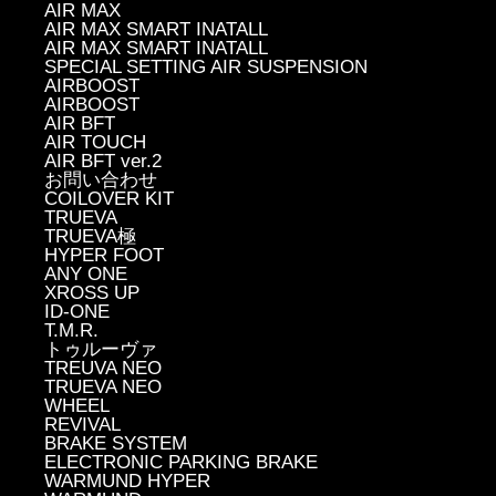
AIR MAX
AIR MAX SMART INATALL
AIR MAX SMART INATALL
SPECIAL SETTING AIR SUSPENSION
AIRBOOST
AIRBOOST
AIR BFT
AIR TOUCH
AIR BFT ver.2
お問い合わせ
COILOVER KIT
TRUEVA
TRUEVA極
HYPER FOOT
ANY ONE
XROSS UP
ID-ONE
T.M.R.
トゥルーヴァ
TREUVA NEO
TRUEVA NEO
WHEEL
REVIVAL
BRAKE SYSTEM
ELECTRONIC PARKING BRAKE
WARMUND HYPER